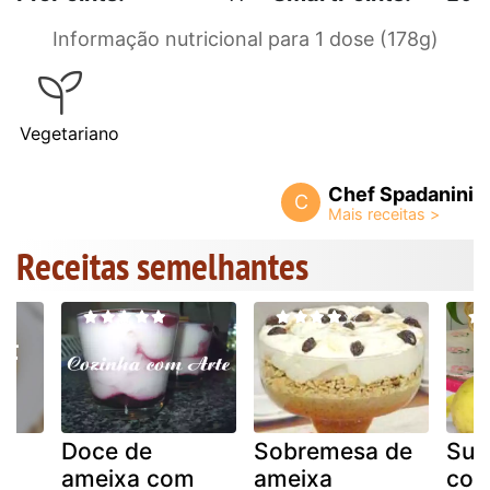
Informação nutricional para 1 dose (178g)
Vegetariano
Chef Spadanini
C
Receitas semelhantes
e
Doce de
Sobremesa de
Suc
ameixa com
ameixa
com