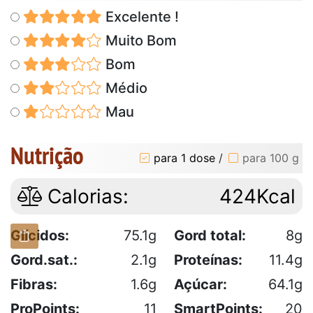
Excelente !
Muito Bom
Bom
Médio
Mau
Nutrição
para 1 dose
/
para 100 g
Calorias:
424Kcal
Glícidos:
75.1g
Gord total:
8g
Gord.sat.:
2.1g
Proteínas:
11.4g
Fibras:
1.6g
Açúcar:
64.1g
ProPoints:
11
SmartPoints:
20