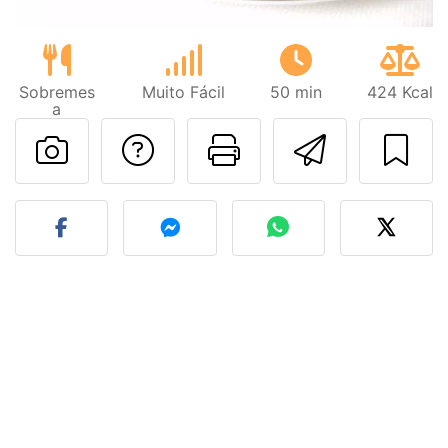
Sobremes
Muito Fácil
50 min
424 Kcal
a
Falar com o autor d
Imprima esta
Enviar 
Fez esta receita? Compart