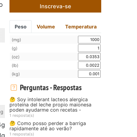
o
Inscreva-se
Peso
Volume
Temperatura
(mg)
(g)
(oz)
(lb)
(kg)
Perguntas - Respostas
🤔 Soy intolerant lacteos alergica
proteina del leche propio maionesa
poden ayudarme con recetas -
 g
1 resposta(s)
🤔 Como posso perder a barriga
4g
rapidamente até ao verão?
1 resposta(s)
1g