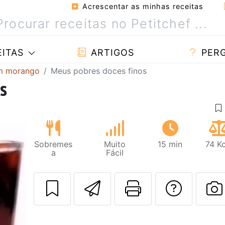
Acrescentar as minhas receitas
ITAS
ARTIGOS
PER
om morango
Meus pobres doces finos
s
Sobremes
Muito
15 min
74 K
a
Fácil
Enviar esta rec
Imprima es
Falar
F