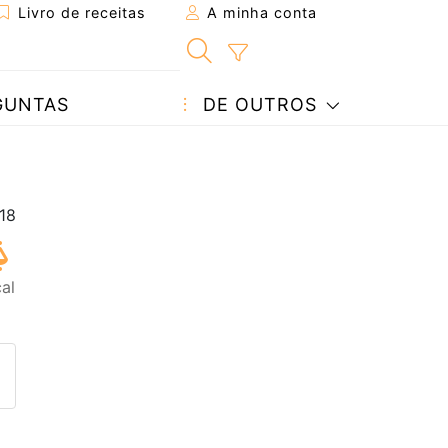
Livro de receitas
A minha conta
GUNTAS
DE OUTROS
cal
eita a um amigo
ta página
 com o autor da receita
ez esta receita? Compartilhe