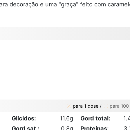
ara decoração e uma "graça" feito com caramel
para 1 dose
/
para 100
Glícidos:
11.6g
Gord total:
1.
Gord.sat.:
0.8g
Proteínas:
3.