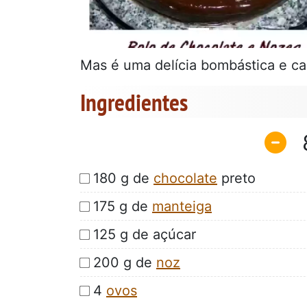
Mas é uma delícia bombástica e cal
Ingredientes
180 g de
chocolate
preto
175 g de
manteiga
125 g de açúcar
200 g de
noz
4
ovos