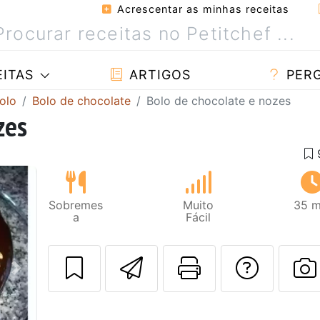
Acrescentar as minhas receitas
ITAS
ARTIGOS
PER
olo
Bolo de chocolate
Bolo de chocolate e nozes
zes
Sobremes
Muito
35 m
a
Fácil
Enviar esta rec
Imprima es
Falar
Next
F