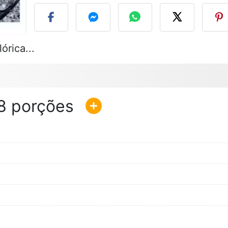
órica...
8