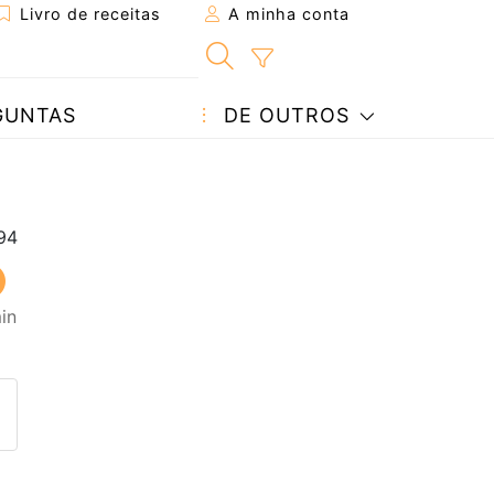
Livro de receitas
A minha conta
GUNTAS
DE OUTROS
in
eita a um amigo
ta página
 com o autor da receita
ez esta receita? Compartilhe