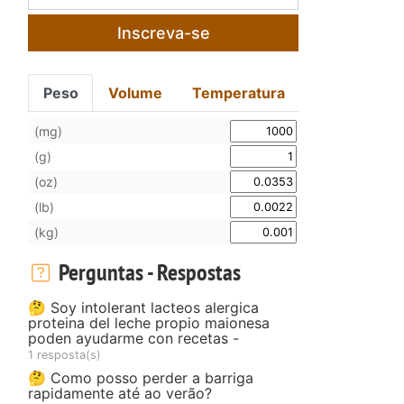
Inscreva-se
Peso
Volume
Temperatura
(mg)
(g)
(oz)
(lb)
(kg)
Perguntas - Respostas
🤔 Soy intolerant lacteos alergica
proteina del leche propio maionesa
poden ayudarme con recetas -
1 resposta(s)
🤔 Como posso perder a barriga
rapidamente até ao verão?