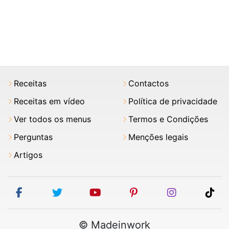
Receitas
Contactos
Receitas em vídeo
Política de privacidade
Ver todos os menus
Termos e Condições
Perguntas
Menções legais
Artigos
facebook
twitter
youtube
pinterest
instagram
tik
© Madeinwork