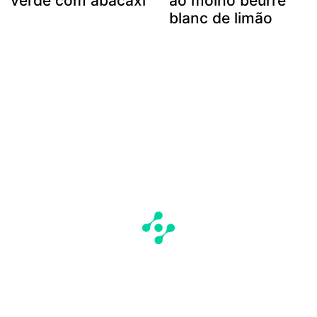
verde com abacaxi
ao molho beurre
blanc de limão