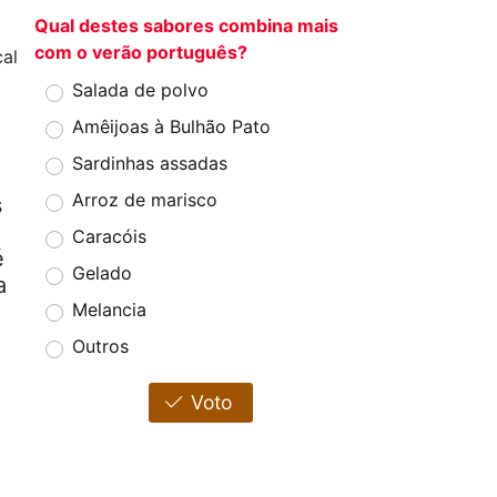
Qual destes sabores combina mais
com o verão português?
al
Salada de polvo
Amêijoas à Bulhão Pato
Sardinhas assadas
Arroz de marisco
s
Caracóis
é
Gelado
a
Melancia
Outros
Voto