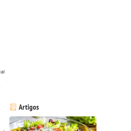
cal
0
Artigos