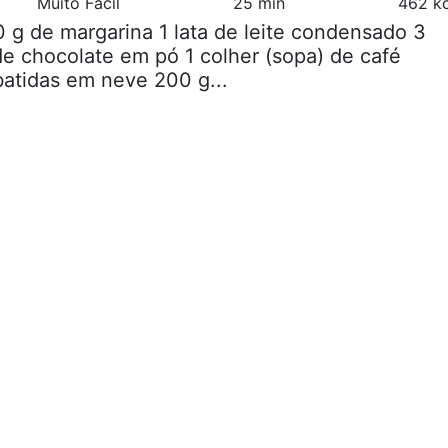
Muito Fácil
25 min
462 kc
0 g de margarina 1 lata de leite condensado 3
de chocolate em pó 1 colher (sopa) de café
 batidas em neve 200 g...