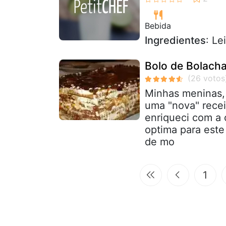
Bebida
Ingredientes
: L
Bolo de Bolach
Minhas meninas, 
uma "nova" rece
enriqueci com a 
optima para este 
de mo
1