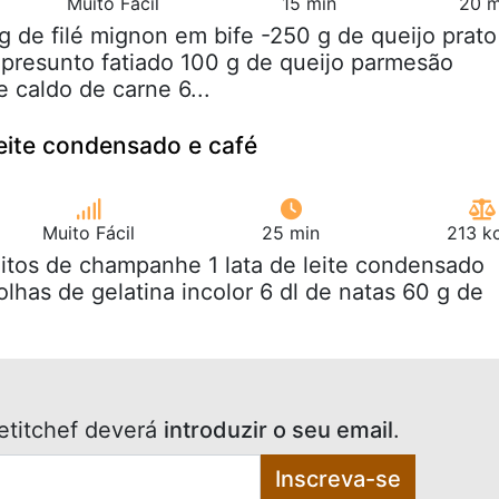
Muito Fácil
15 min
20 m
kg de filé mignon em bife -250 g de queijo prato
 presunto fatiado 100 g de queijo parmesão
 caldo de carne 6...
eite condensado e café
Muito Fácil
25 min
213 k
litos de champanhe 1 lata de leite condensado
folhas de gelatina incolor 6 dl de natas 60 g de
etitchef deverá
introduzir o seu email
.
Inscreva-se