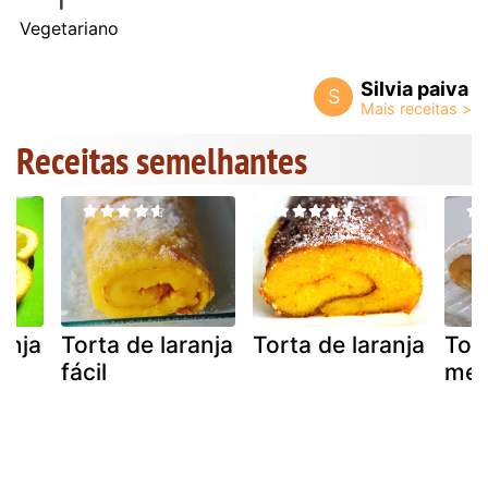
Vegetariano
Silvia paiva
S
Receitas semelhantes
anja
Torta de laranja
Torta de laranja
Tort
fácil
mer