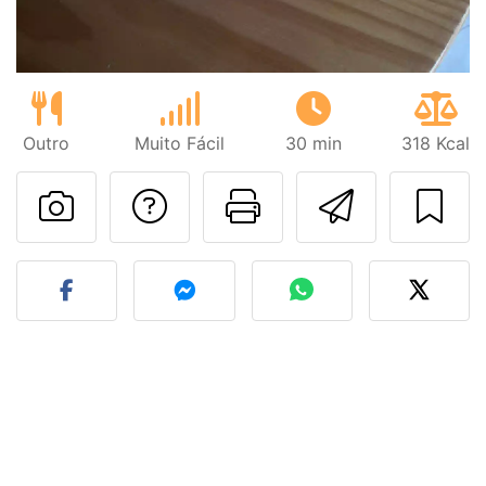
Outro
Muito Fácil
30 min
318 Kcal
Falar com o autor d
Imprima esta
Enviar 
Fez esta receita? Compart