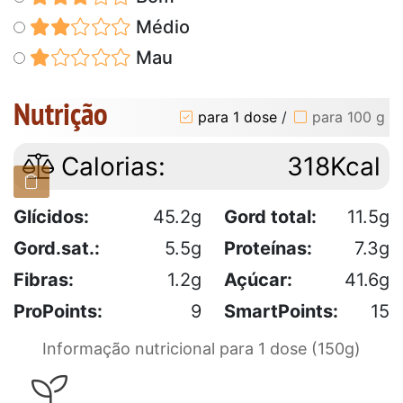
Médio
Mau
Nutrição
para 1 dose
/
para 100 g
Calorias:
318Kcal
Glícidos:
45.2g
Gord total:
11.5g
Gord.sat.:
5.5g
Proteínas:
7.3g
Fibras:
1.2g
Açúcar:
41.6g
ProPoints:
9
SmartPoints:
15
Informação nutricional para 1 dose (150g)