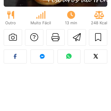
Outro
Muito Fácil
13 min
248 Kcal
Falar com o autor d
Imprima esta
Enviar 
Fez esta receita? Compart