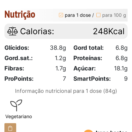
Nutrição
para 1 dose
/
para 100 g
Calorias:
248Kcal
Glícidos:
38.8g
Gord total:
6.8g
Gord.sat.:
1.2g
Proteínas:
6.8g
Fibras:
1.7g
Açúcar:
18.1g
ProPoints:
7
SmartPoints:
9
Informação nutricional para 1 dose (84g)
Vegetariano