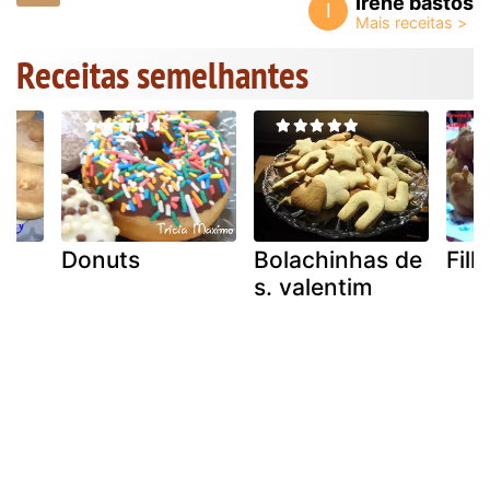
Irene bastos
I
Receitas semelhantes
Donuts
Bolachinhas de
Fil
s. valentim