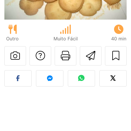
Outro
Muito Fácil
40 min
Falar com o autor d
Imprima esta
Enviar 
Fez esta receita? Compart