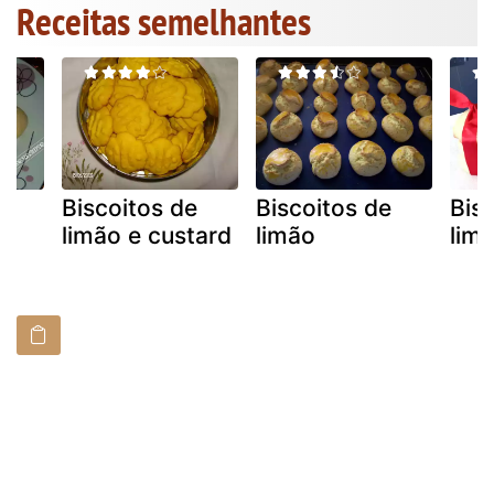
Receitas semelhantes
e
Biscoitos de
Biscoitos de
Bis
limão e custard
limão
lim