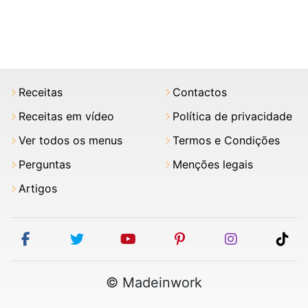
Receitas
Contactos
Receitas em vídeo
Política de privacidade
Ver todos os menus
Termos e Condições
Perguntas
Menções legais
Artigos
facebook
twitter
youtube
pinterest
instagram
tik
© Madeinwork