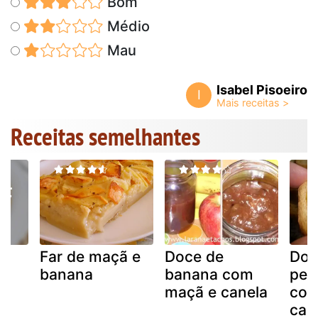
Bom
Médio
Mau
Isabel Pisoeiro
I
Receitas semelhantes
na
Far de maçã e
Doce de
Doc
banana
banana com
per
maçã e canela
co
ca