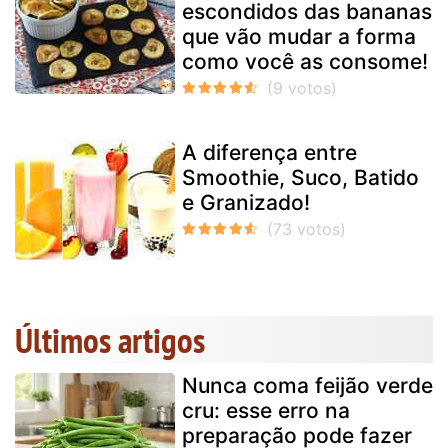
escondidos das bananas
que vão mudar a forma
como você as consome!
A diferença entre
Smoothie, Suco, Batido
e Granizado!
Últimos artigos
Nunca coma feijão verde
cru: esse erro na
preparação pode fazer