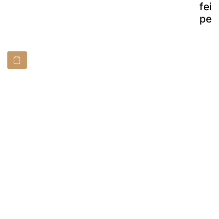
fei
pect