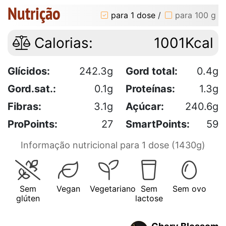
Nutrição
para 1 dose
/
para 100 g
Calorias:
1001Kcal
Glícidos:
242.3g
Gord total:
0.4g
Gord.sat.:
0.1g
Proteínas:
1.3g
Fibras:
3.1g
Açúcar:
240.6g
ProPoints:
27
SmartPoints:
59
Informação nutricional para 1 dose (1430g)
Sem
Vegan
Vegetariano
Sem
Sem ovo
glúten
lactose