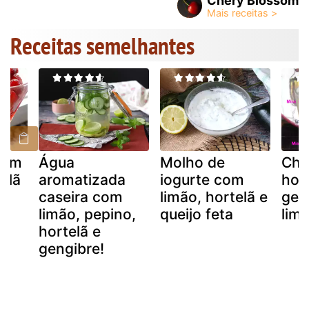
Chery Blossom
Receitas semelhantes
com
Água
Molho de
Chá
elã
aromatizada
iogurte com
hort
caseira com
limão, hortelã e
gen
limão, pepino,
queijo feta
lim
hortelã e
gengibre!