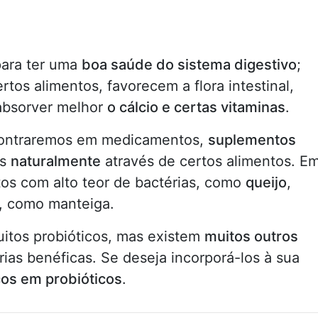
para ter uma
boa saúde do sistema digestivo
;
rtos alimentos, favorecem a flora intestinal,
 absorver melhor
o cálcio e certas vitaminas
.
ontraremos em medicamentos,
suplementos
os
naturalmente
através de certos alimentos. E
os com alto teor de bactérias, como
queijo
,
, como manteiga.
itos probióticos, mas existem
muitos outros
as benéficas. Se deseja incorporá-los à sua
cos em probióticos
.