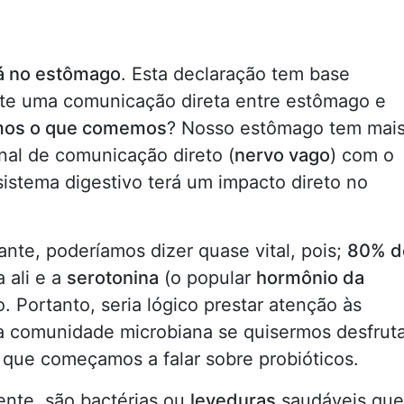
á no estômago
. Esta declaração tem base
iste uma comunicação direta entre estômago e
os o que comemos
? Nosso estômago tem mai
al de comunicação direto (
nervo vago
) com o
istema digestivo terá um impacto direto no
ante, poderíamos dizer quase vital, pois;
80% d
a ali e a
serotonina
(o popular
hormônio da
o. Portanto, seria lógico prestar atenção às
a comunidade microbiana se quisermos desfruta
 que começamos a falar sobre probióticos.
ente, são bactérias ou
leveduras
saudáveis que