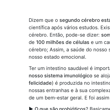
Dizem que o
segundo cérebro est
científica após vários estudos. Ex
cérebro. Então, pode-se dizer:
som
de
100 milhões de células
e um can
cérebro; Assim, a saúde do nosso s
nosso estado emocional.
Ter um intestino saudável é import
nosso sistema imunológico
se aloj
felicidade
) é produzida no intestin
nossas entranhas e à sua complex
de um bem-estar geral. E foi assim
►
O que são probióticos
? Basicam