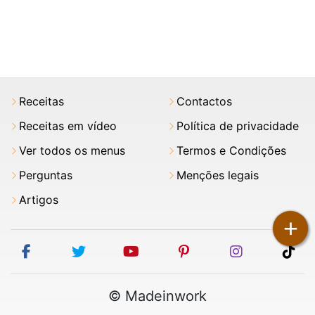
Receitas
Contactos
Receitas em vídeo
Política de privacidade
Ver todos os menus
Termos e Condições
Perguntas
Menções legais
Artigos
+
facebook
twitter
youtube
pinterest
instagram
tik
© Madeinwork