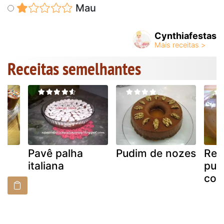
Mau
Cynthiafestas
Receitas semelhantes
na
Pavê palha
Pudim de nozes
Rec
italiana
pud
com