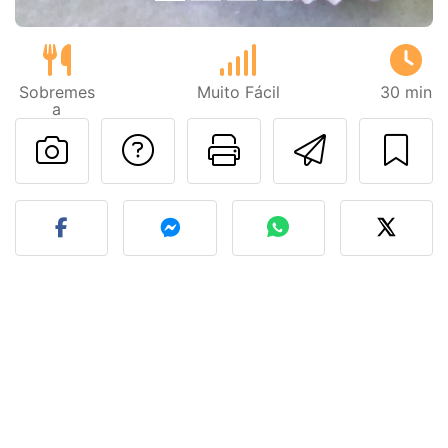
Sobremes
Muito Fácil
30 min
a
Falar com o autor d
Imprima esta
Enviar 
Fez esta receita? Compart