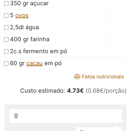
350 gr açucar
5
ovos
2,5dl água
400 gr farinha
2c.s fermento em pó
60 gr
cacau
em pó
Fatos nutricionais
Custo estimado:
4.73
€
(0.68€/porção)