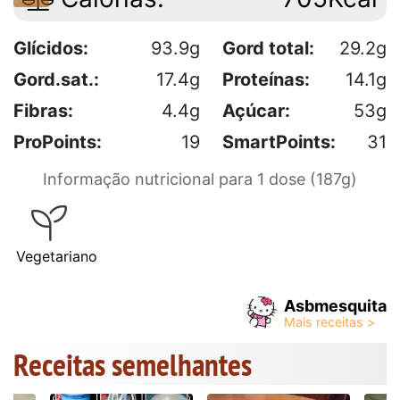
Glícidos:
93.9g
Gord total:
29.2g
Gord.sat.:
17.4g
Proteínas:
14.1g
Fibras:
4.4g
Açúcar:
53g
ProPoints:
19
SmartPoints:
31
Informação nutricional para 1 dose (187g)
Vegetariano
Asbmesquita
Receitas semelhantes