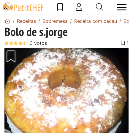
Receitas
Sobremesa
Receita com cacau
Bol
Bolo de s.jorge