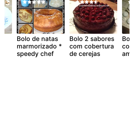
lo
Bolo de natas
Bolo 2 sabores
Bol
marmorizado *
com cobertura
com
speedy chef
de cerejas
am