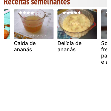
Receitas semelhantes
Calda de
Delícia de
Sob
ananás
ananás
fre
pali
e a