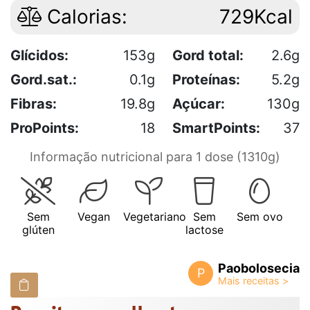
Calorias:
729Kcal
Glícidos:
153g
Gord total:
2.6g
Gord.sat.:
0.1g
Proteínas:
5.2g
Fibras:
19.8g
Açúcar:
130g
ProPoints:
18
SmartPoints:
37
Informação nutricional para 1 dose (1310g)
Sem
Vegan
Vegetariano
Sem
Sem ovo
glúten
lactose
Paobolosecia
P