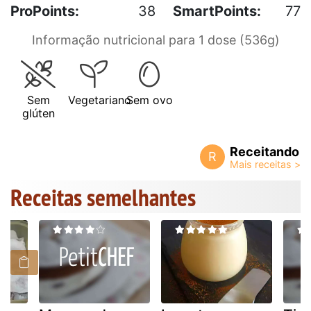
ProPoints:
38
SmartPoints:
77
Informação nutricional para 1 dose (536g)
Sem
Vegetariano
Sem ovo
glúten
Receitando
R
Receitas semelhantes