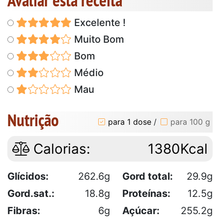
Excelente !
Muito Bom
Bom
Médio
Mau
Nutrição
para 1 dose
/
para 100 g
Calorias:
1380Kcal
Glícidos:
262.6g
Gord total:
29.9g
Gord.sat.:
18.8g
Proteínas:
12.5g
Fibras:
6g
Açúcar:
255.2g