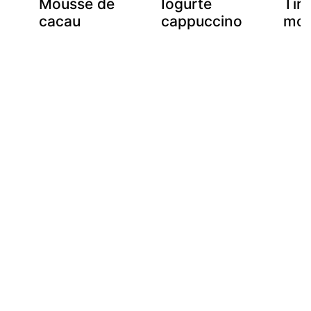
Mousse de
Iogurte
Tir
cacau
cappuccino
mod