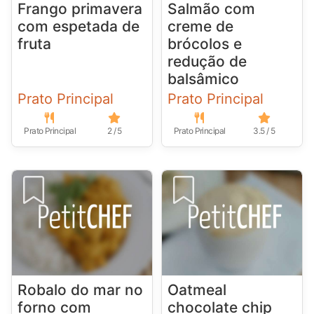
Frango primavera
Salmão com
com espetada de
creme de
fruta
brócolos e
redução de
balsâmico
Prato Principal
Prato Principal
Prato Principal
2 / 5
Prato Principal
3.5 / 5
Robalo do mar no
Oatmeal
forno com
chocolate chip