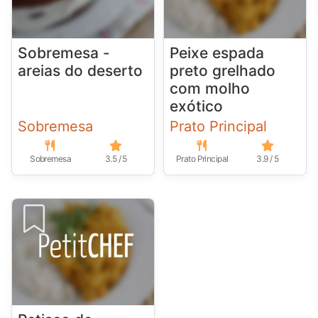
Sobremesa -
Peixe espada
areias do deserto
preto grelhado
com molho
exótico
Sobremesa
Prato Principal
Sobremesa
3.5 / 5
Prato Principal
3.9 / 5