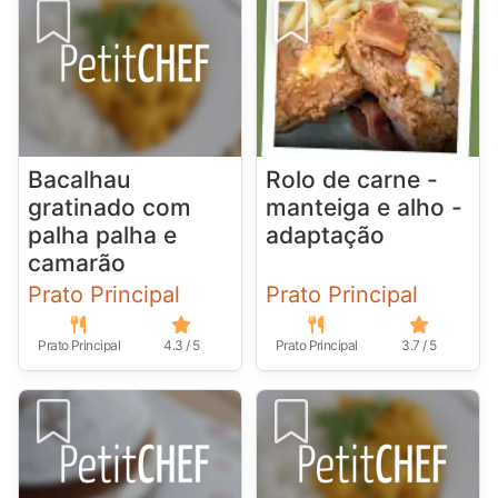
Bacalhau
Rolo de carne -
gratinado com
manteiga e alho -
palha palha e
adaptação
camarão
Prato Principal
Prato Principal
Prato Principal
4.3 / 5
Prato Principal
3.7 / 5