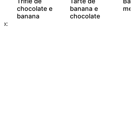
Trifle de
Tarte de
Ban
chocolate e
banana e
mel
banana
chocolate
co:
5