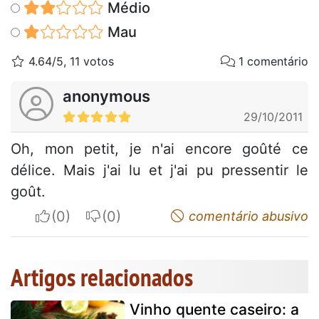
Médio
Mau
4.64/5, 11 votos
1 comentário
anonymous
29/10/2011
Oh, mon petit, je n'ai encore goûté ce
délice. Mais j'ai lu et j'ai pu pressentir le
goût.
I apreciate
I do not appreciate
comentário abusivo
Artigos relacionados
Vinho quente caseiro: a