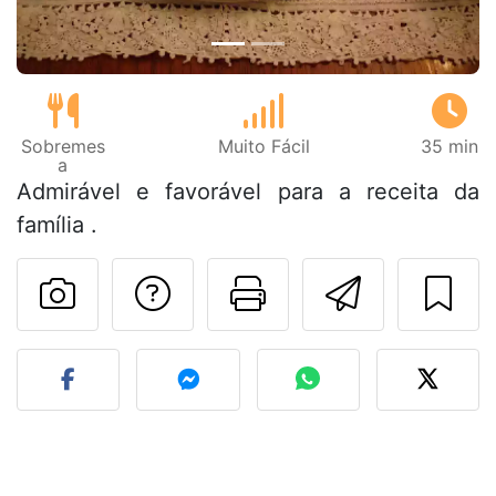
Sobremes
Muito Fácil
35 min
a
Admirável e favorável para a receita da
família .
Falar com o autor d
Imprima esta
Enviar 
Fez esta receita? Compart