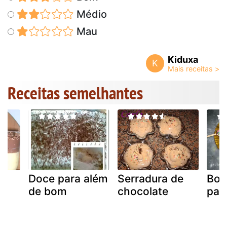
Médio
Mau
Kiduxa
K
Receitas semelhantes
Doce para além
Serradura de
Bol
de bom
chocolate
pali