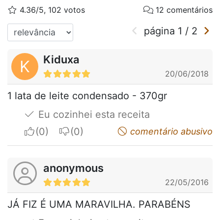
4.36/5, 102 votos
12 comentários
página
1
/
2
Kiduxa
K
20/06/2018
1 lata de leite condensado - 370gr
Eu cozinhei esta receita
I apreciate
I do not appreciate
comentário abusivo
anonymous
22/05/2016
JÁ FIZ É UMA MARAVILHA. PARABÉNS