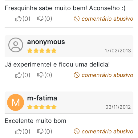
Fresquinha sabe muito bem! Aconselho :)
I apreciate
I do not appreciate
comentário abusivo
anonymous
17/02/2013
Já experimentei e ficou uma delicia!
I apreciate
I do not appreciate
comentário abusivo
m-fatima
M
03/11/2012
Excelente muito bom
I apreciate
I do not appreciate
comentário abusivo