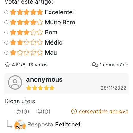
Votar este artigo:
Excelente !
Muito Bom
Bom
Médio
Mau
4.61/5, 18 votos
1 comentário
anonymous
28/11/2022
Dicas uteis
I apreciate
I do not appreciate
comentário abusivo
Resposta
Petitchef
: