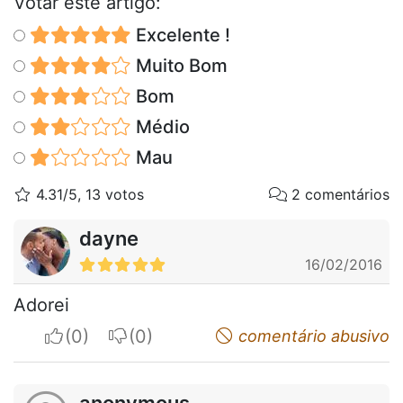
Votar este artigo:
Excelente !
Muito Bom
Bom
Médio
Mau
4.31/5, 13 votos
2 comentários
dayne
16/02/2016
Adorei
I apreciate
I do not appreciate
comentário abusivo