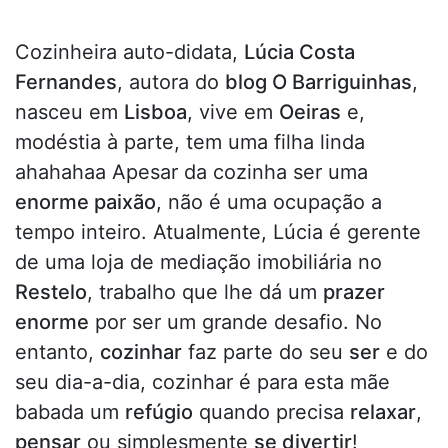
Cozinheira auto-didata,
Lúcia Costa
Fernandes
, autora do
blog O Barriguinhas
,
nasceu em
Lisboa
, vive em
Oeiras
e,
modéstia à parte, tem uma filha linda
ahahahaa Apesar da cozinha ser uma
enorme paixão
, não é uma ocupação a
tempo inteiro. Atualmente, Lúcia é gerente
de uma loja de mediação imobiliária no
Restelo
, trabalho que lhe dá um
prazer
enorme
por ser um grande desafio. No
entanto,
cozinhar
faz parte do seu
ser
e do
seu dia-a-dia, cozinhar é para esta mãe
babada um
refúgio
quando precisa
relaxar
,
pensar
ou simplesmente
se divertir
!