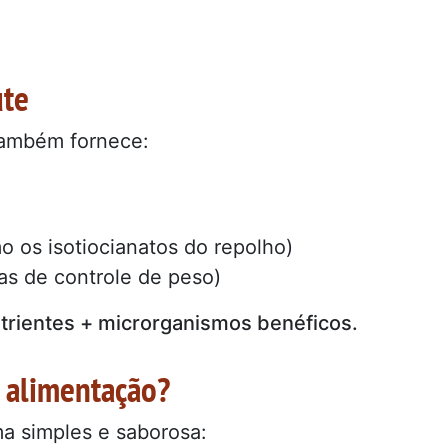
ute
também fornece:
 os isotiocianatos do repolho)
tas de controle de peso)
trientes + microrganismos benéficos.
a alimentação?
a simples e saborosa: