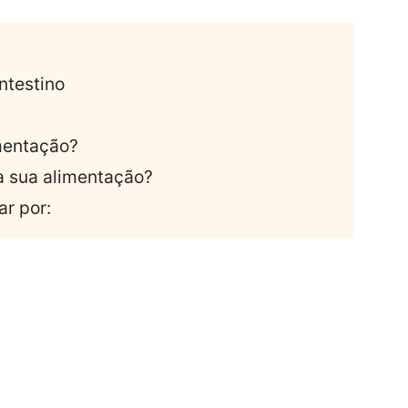
ntestino
imentação?
na sua alimentação?
r por: