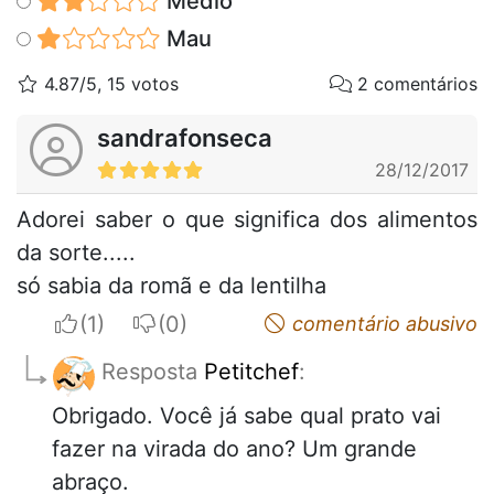
Médio
Mau
4.87/5, 15 votos
2 comentários
sandrafonseca
28/12/2017
Adorei saber o que significa dos alimentos
da sorte.....
só sabia da romã e da lentilha
I apreciate
I do not appreciate
comentário abusivo
Resposta
Petitchef
:
Obrigado. Você já sabe qual prato vai
fazer na virada do ano? Um grande
abraço.