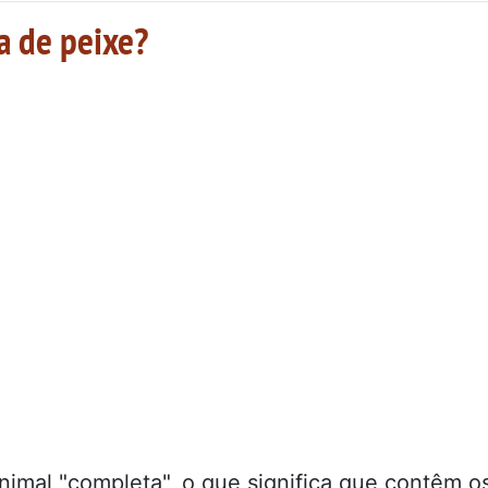
a de peixe?
nimal "completa", o que significa que contêm o