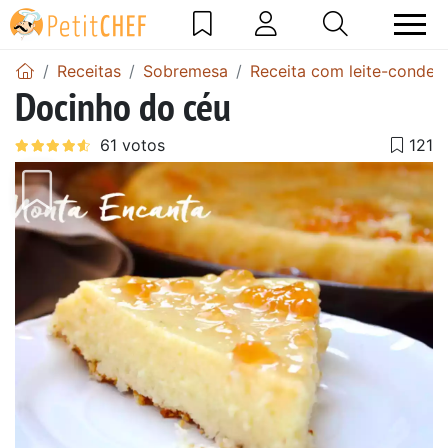
Receitas
Sobremesa
Receita com leite-conden
Docinho do céu