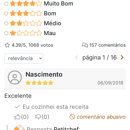
Muito Bom
Bom
Médio
Mau
4.39/5, 1068 votos
157 comentários
página
1
/
16
Nascimento
06/09/2018
Excelente
Eu cozinhei esta receita
I apreciate
I do not appreciate
comentário abusivo
Resposta
Petitchef
: