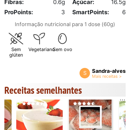
Fibras:
0.6g
Açúcar:
16.5g
ProPoints:
3
SmartPoints:
6
Informação nutricional para 1 dose (60g)
Sem
Vegetariano
Sem ovo
glúten
Sandra-alves
S
Receitas semelhantes