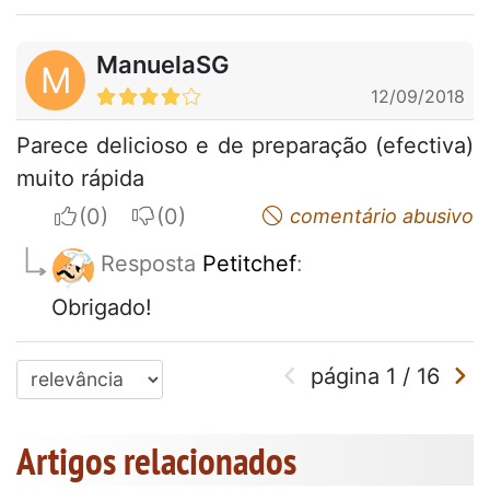
ManuelaSG
M
12/09/2018
Parece delicioso e de preparação (efectiva)
muito rápida
I apreciate
I do not appreciate
comentário abusivo
Resposta
Petitchef
:
Obrigado!
página
1
/
16
Artigos relacionados