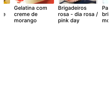
om
Gelatina com
Brigadeiros
Pav
ite
creme de
rosa - dia rosa /
bri
morango
pink day
mor