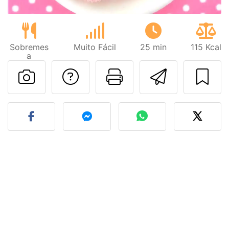
Sobremes
Muito Fácil
25 min
115 Kcal
a
Falar com o autor d
Imprima esta
Enviar 
Fez esta receita? Compart