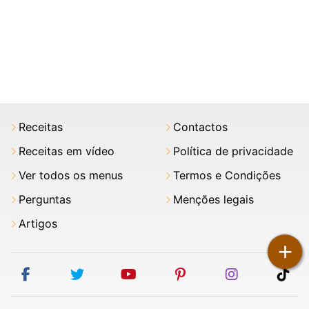
Receitas
Contactos
Receitas em vídeo
Política de privacidade
Ver todos os menus
Termos e Condições
Perguntas
Menções legais
Artigos
+
facebook
twitter
youtube
pinterest
instagram
tik