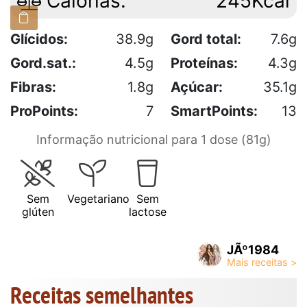
Calorias:
245Kcal
Glícidos:
38.9g
Gord total:
7.6g
Gord.sat.:
4.5g
Proteínas:
4.3g
Fibras:
1.8g
Açúcar:
35.1g
ProPoints:
7
SmartPoints:
13
Informação nutricional para 1 dose (81g)
Sem
Vegetariano
Sem
glúten
lactose
JÃº1984
Receitas semelhantes