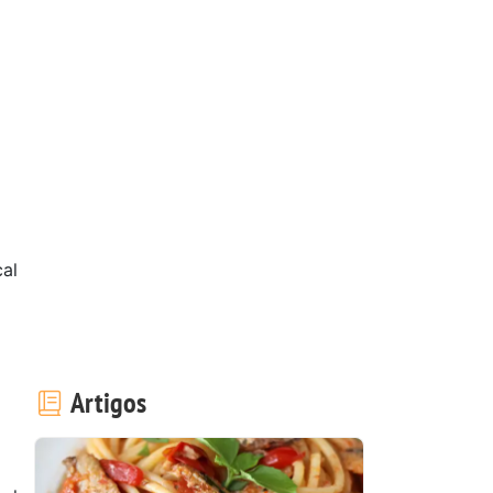
al
Artigos