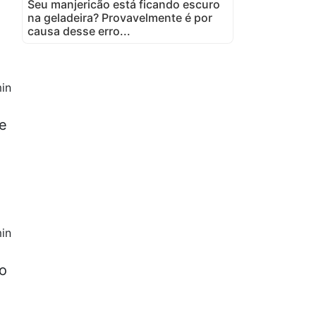
Seu manjericão está ficando escuro
na geladeira? Provavelmente é por
causa desse erro...
in
de
in
o