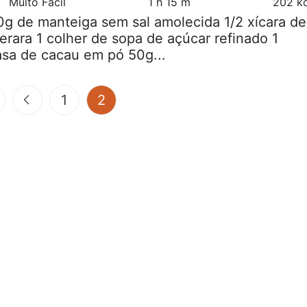
Muito Fácil
1 h 15 m
202 kc
0g de manteiga sem sal amolecida 1/2 xícara de
ara 1 colher de sopa de açúcar refinado 1
asa de cacau em pó 50g...
(current)
1
2