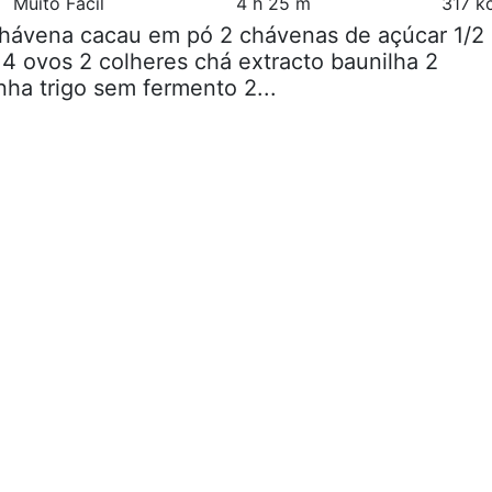
Muito Fácil
4 h 25 m
317 k
 chávena cacau em pó 2 chávenas de açúcar 1/2
4 ovos 2 colheres chá extracto baunilha 2
nha trigo sem fermento 2...