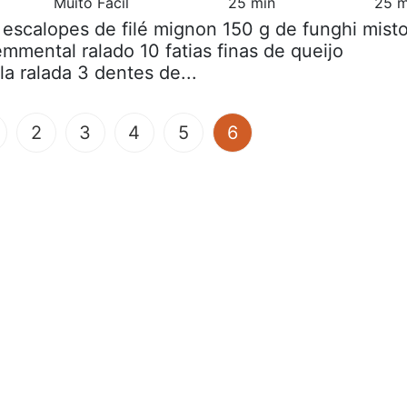
Muito Fácil
25 min
25 m
 escalopes de filé mignon 150 g de funghi mist
mmental ralado 10 fatias finas de queijo
a ralada 3 dentes de...
(current)
2
3
4
5
6