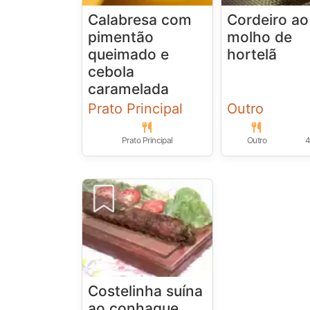
Calabresa com
Cordeiro ao
pimentão
molho de
queimado e
hortelã
cebola
caramelada
Prato Principal
Outro
Prato Principal
Outro
4
Costelinha suína
ao conhaque