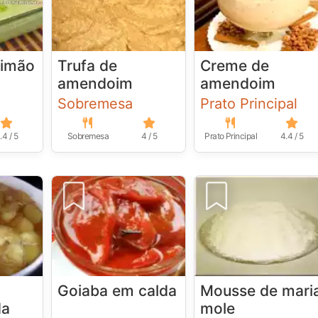
limão
Trufa de
Creme de
amendoim
amendoim
Sobremesa
Prato Principal
.4 / 5
Sobremesa
4 / 5
Prato Principal
4.4 / 5
Goiaba em calda
Mousse de mari
da
mole