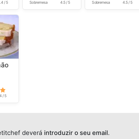
.4 / 5
Sobremesa
4.5 / 5
Sobremesa
4.5 / 5
mão
4 / 5
titchef deverá
introduzir o seu email
.