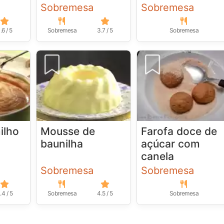
Sobremesa
Sobremesa
.6 / 5
Sobremesa
3.7 / 5
Sobremesa
ilho
Mousse de
Farofa doce de
baunilha
açúcar com
canela
Sobremesa
Sobremesa
.4 / 5
Sobremesa
4.5 / 5
Sobremesa