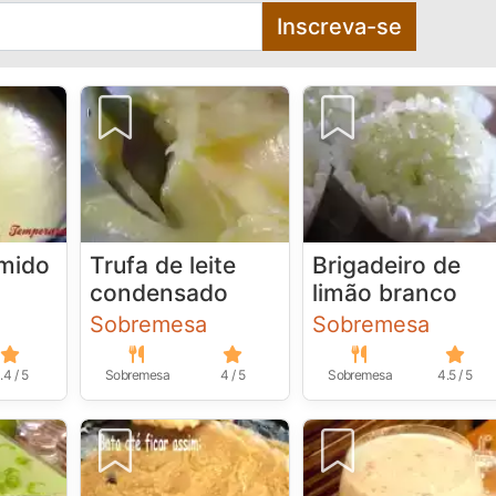
Inscreva-se
mido
Trufa de leite
Brigadeiro de
condensado
limão branco
Sobremesa
Sobremesa
.4 / 5
Sobremesa
4 / 5
Sobremesa
4.5 / 5