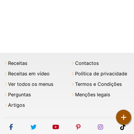
Receitas
Contactos
Receitas em vídeo
Política de privacidade
Ver todos os menus
Termos e Condições
Perguntas
Menções legais
Artigos
+
facebook
twitter
youtube
pinterest
instagram
tik