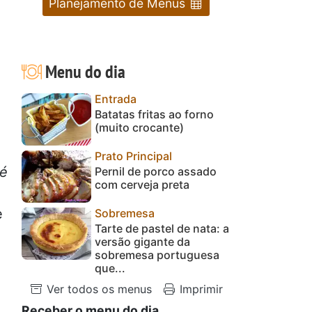
Planejamento de Menus
Menu do dia
Entrada
Batatas fritas ao forno
(muito crocante)
Prato Principal
(é
Pernil de porco assado
com cerveja preta
e
Sobremesa
Tarte de pastel de nata: a
versão gigante da
sobremesa portuguesa
que...
Ver todos os menus
Imprimir
Receber o menu do dia