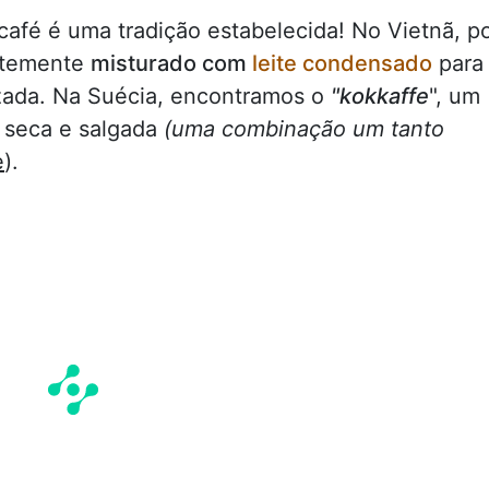
 café é uma tradição estabelecida! No Vietnã, p
entemente
misturado com
leite condensado
para
zada. Na Suécia, encontramos o
"kokkaffe
", um
 seca e salgada
(uma combinação um tanto
e
).