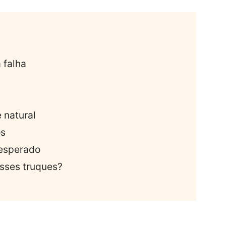
 falha
 natural
os
nesperado
esses truques?
s