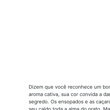
Dizem que você reconhece um bom
aroma cativa, sua cor convida a dar
segredo. Os ensopados e as caçaro
seu caldo toda a alma do prato. M