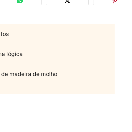
rtos
ma lógica
s de madeira de molho