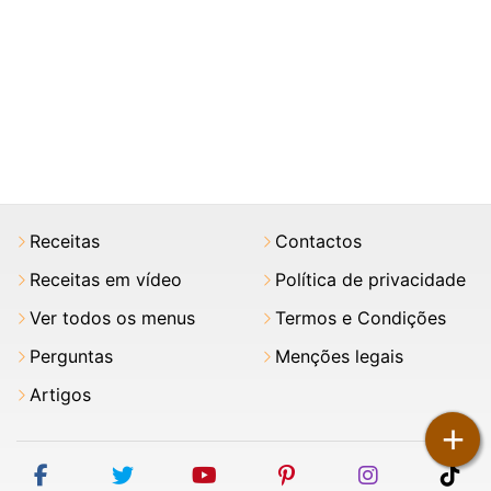
Receitas
Contactos
Receitas em vídeo
Política de privacidade
Ver todos os menus
Termos e Condições
Perguntas
Menções legais
Artigos
+
facebook
twitter
youtube
pinterest
instagram
tik