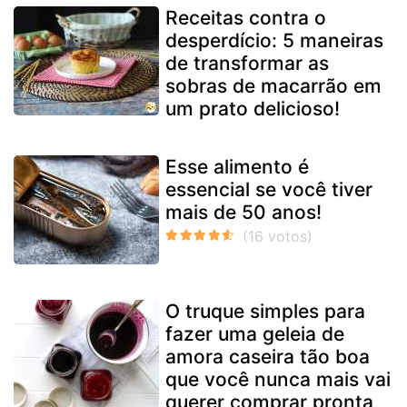
Receitas contra o
desperdício: 5 maneiras
de transformar as
sobras de macarrão em
um prato delicioso!
Esse alimento é
essencial se você tiver
mais de 50 anos!
O truque simples para
fazer uma geleia de
amora caseira tão boa
que você nunca mais vai
querer comprar pronta