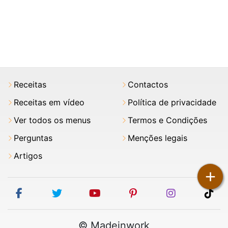
Receitas
Contactos
Receitas em vídeo
Política de privacidade
Ver todos os menus
Termos e Condições
Perguntas
Menções legais
Artigos
+
facebook
twitter
youtube
pinterest
instagram
tik
© Madeinwork