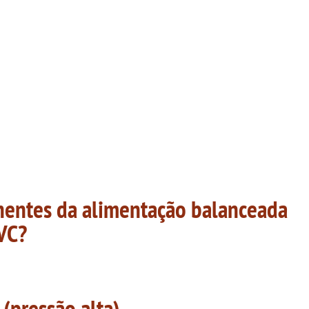
nentes da alimentação balanceada
VC?
 (pressão alta)