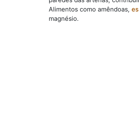
paredes das artérias, contribui
Alimentos como amêndoas,
es
magnésio.