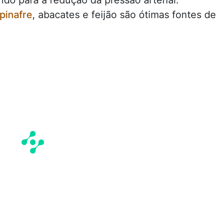
ndo para a redução da pressão arterial.
pinafre
, abacates e feijão são ótimas fontes de