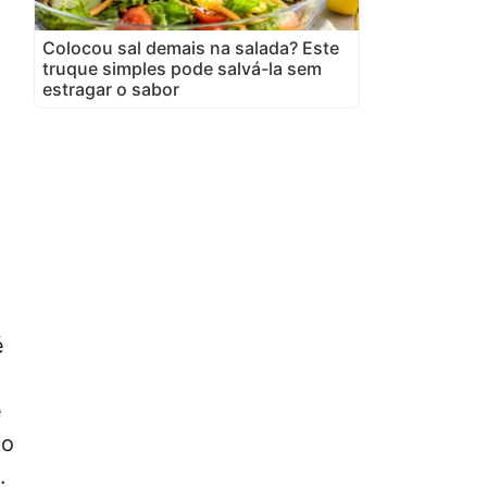
Colocou sal demais na salada? Este
truque simples pode salvá-la sem
estragar o sabor
é
é
ão
.