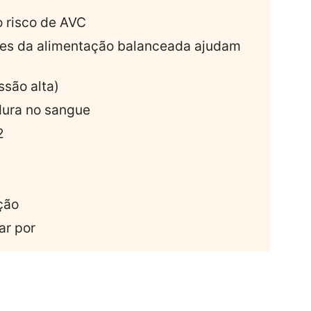
o risco de AVC
es da alimentação balanceada ajudam
ssão alta)
rdura no sangue
2
ção
ar por