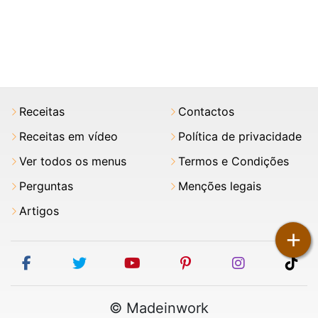
Receitas
Contactos
Receitas em vídeo
Política de privacidade
Ver todos os menus
Termos e Condições
Perguntas
Menções legais
Artigos
+
facebook
twitter
youtube
pinterest
instagram
tik
© Madeinwork