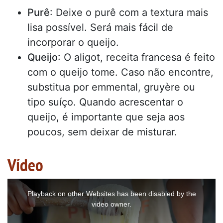
Purê
: Deixe o purê com a textura mais
lisa possível. Será mais fácil de
incorporar o queijo.
Queijo
: O aligot, receita francesa é feito
com o queijo tome. Caso não encontre,
substitua por emmental, gruyère ou
tipo suíço. Quando acrescentar o
queijo, é importante que seja aos
poucos, sem deixar de misturar.
Vídeo
This
is
a
Playback on other Websites has been disabled by the
modal
window.
video owner.