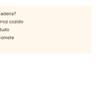
ladeira?
rroz cozido
tudo
comete