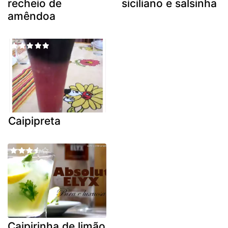
recheio de
siciliano e salsinha
amêndoa
Caipipreta
Caipirinha de limão