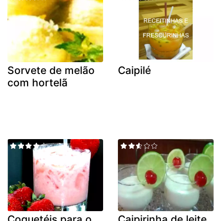
Sorvete de melão
Caipilé
com hortelã
Coquetéis para o
Caipirinha de leite