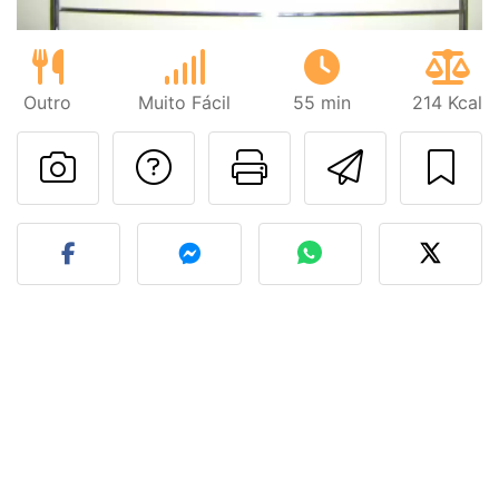
Outro
Muito Fácil
55 min
214 Kcal
Falar com o autor d
Imprima esta
Enviar 
Fez esta receita? Compart