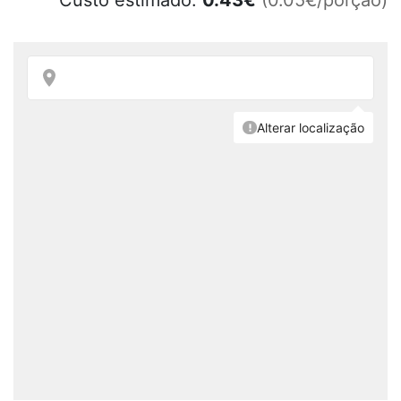
Custo estimado:
0.43
€
(0.05€/porção)