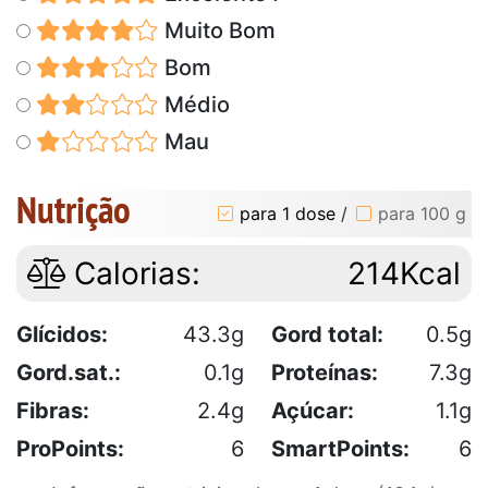
Muito Bom
Bom
Médio
Mau
Nutrição
para 1 dose
/
para 100 g
Calorias:
214Kcal
Glícidos:
43.3g
Gord total:
0.5g
Gord.sat.:
0.1g
Proteínas:
7.3g
Fibras:
2.4g
Açúcar:
1.1g
ProPoints:
6
SmartPoints:
6