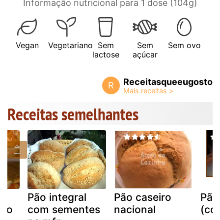
Informação nutricional para 1 dose (104g)
Vegan
Vegetariano
Sem
Sem
Sem ovo
lactose
açúcar
Receitasqueeugosto
R
Receitas semelhantes
Pão integral
Pão caseiro
Pão
pao
com sementes
nacional
(co