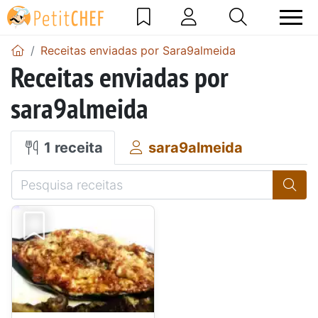
Receitas enviadas por Sara9almeida
Receitas enviadas por
sara9almeida
1 receita
sara9almeida