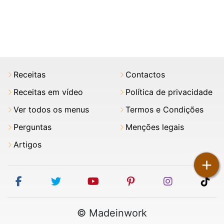
Receitas
Contactos
Receitas em vídeo
Política de privacidade
Ver todos os menus
Termos e Condições
Perguntas
Menções legais
Artigos
+
facebook
twitter
youtube
pinterest
instagram
tik
© Madeinwork