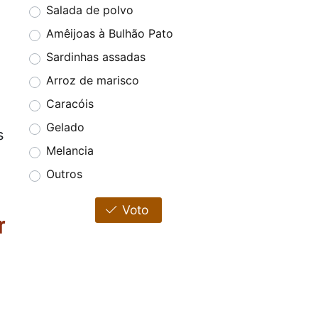
Salada de polvo
Amêijoas à Bulhão Pato
Sardinhas assadas
Arroz de marisco
Caracóis
Gelado
s
Melancia
Outros
Voto
r