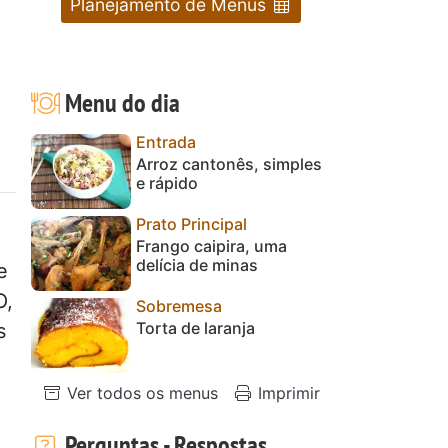
Planejamento de Menus
Menu do dia
Entrada
Arroz cantonês, simples
e rápido
Prato Principal
Frango caipira, uma
delícia de minas
e
O,
Sobremesa
Torta de laranja
s
Ver todos os menus
Imprimir
Perguntas - Respostas