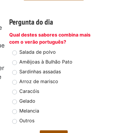
Pergunta do dia
e
Qual destes sabores combina mais
com o verão português?
ue
Salada de polvo
Amêijoas à Bulhão Pato
er
Sardinhas assadas
e
Arroz de marisco
Caracóis
Gelado
Melancia
Outros