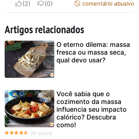
I apreciate
I do not appreciate
comentário abusivo
Artigos relacionados
O eterno dilema: massa
fresca ou massa seca,
qual devo usar?
Você sabia que o
cozimento da massa
influencia seu impacto
calórico? Descubra
como!