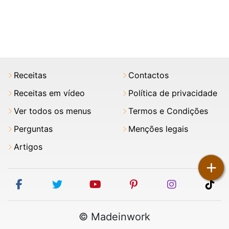
Receitas
Contactos
Receitas em vídeo
Política de privacidade
Ver todos os menus
Termos e Condições
Perguntas
Menções legais
Artigos
+
facebook
twitter
youtube
pinterest
instagram
tik
© Madeinwork